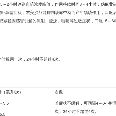
5～2小时达到血药浓度峰值，作用持续时间3～4小时；伪麻黄
轻鼻塞症状；右美沙芬能抑制咳嗽中枢而产生镇咳作用，口服后
或减轻因感冒引起的流泪、流涕、喷嚏等过敏症状，口服15～6
小时服用一次，24小时不超过4次。
量（毫升/次）
次数
～3.5
若症状不缓解，可间隔4～6小时
次，24小时不超过4次。
5.5