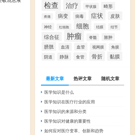
检查
治疗
畸形
甲状腺
症状
病变
皮肤
病毒
疼痛
细胞
神经
结膜
结节
红细胞
肿瘤
综合征
脓肿
脊髓
膀胱
血清
血管
视网膜
角膜
骨折
黏膜
静脉
食管
阴道
最新文章
热评文章
随机文章
医学知识是什么
医学知识在医疗行业的应用
医学知识的来源和分类
医学知识对健康的重要性
如何应对医疗变革、创新和趋势