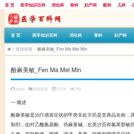
首 页
医学知识百科
消化科
骨科
妇产科
眼科
儿科
首 页
医学知识百科
消化科
骨科
妇产科
>
医技科室
>
酚麻美敏_Fen Ma Mei Min
酚麻美敏_Fen Ma Mei Min
pptsd
医技科室
07-18
350
一
概述
酚麻美敏是治疗感冒症状的甲类非处方药是其商品名称，
制剂，由对乙酰氨基酚、伪麻黄碱、右美沙芬和氯苯那敏
头痛、四肢酸痛、喷嚏、流涕、鼻塞、咳嗽和咽痛等症状。