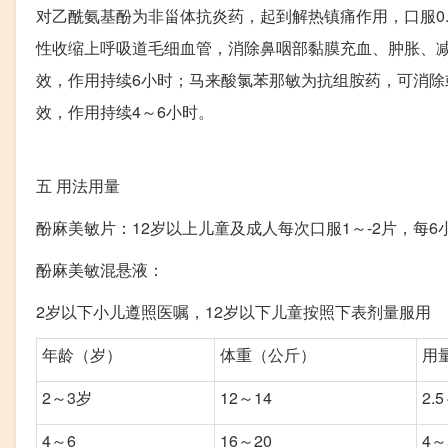
对乙酰氨基酚为非甾体抗炎药，起到解热镇痛作用，口服0.
性收缩上呼吸道毛细血管，消除鼻咽部黏膜充血、肿胀、减
效，作用持续6小时；马来酸氯苯那敏为抗组胺药，可消除
效，作用持续4～6小时。
五
用法用量
酚麻美敏片：12岁以上儿童及成人每次口服1～-2片，每6
酚麻美敏混悬液：
2岁以下小儿遵照医嘱，12岁以下儿童按照下表剂量服用
年龄（岁）
体重（公斤）
用
2～3岁
12～14
2.5
4～6
16～20
4～