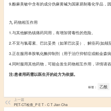
9.酚麻美敏中含有的成分伪麻黄碱为国家易制毒化学品，
九
药物相互作用
1.与其他解热镇痛药同用，有增加肾毒性的危险。
2.不宜与氯霉素、巴比妥类（如苯巴比妥）、解痉药(如颠
3.正在服用单胺氧化酶抑制剂（用于治疗抑郁症或帕金森
4.同时服用其他药物，可能会发生药物相互作用，详情请
注:患者用药需以医生开的处方为依据。
乙酰
标签：
上一篇
PET-CT检查_P E T - C T Jian Cha