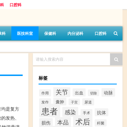
科
口腔科
肤科
医技科室
保健科
内分泌科
口腔科
请输入搜索内容
标签
关节
动脉
出血
作用
切除
囊肿
发作
尿道
子宫
患者
者均是复方
感染
抗体
手术
致的发热、
术后
本品
损伤
杆菌
美敏混悬液