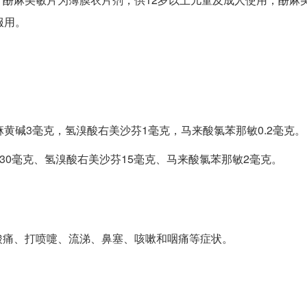
服用。
黄碱3毫克，氢溴酸右美沙芬1毫克，马来酸氯苯那敏0.2毫克。
30毫克、氢溴酸右美沙芬15毫克、马来酸氯苯那敏2毫克。
酸痛、打喷嚏、流涕、鼻塞、咳嗽和咽痛等症状。