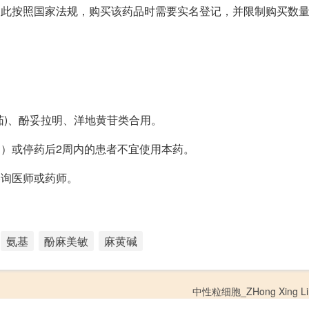
因此按照国家法规，购买该药品时需要实名登记，并限制购买数
茄)、酚妥拉明、洋地黄苷类合用。
病）或停药后2周内的患者不宜使用本药。
咨询医师或药师。
氨基
酚麻美敏
麻黄碱
中性粒细胞_ZHong Xing Li 