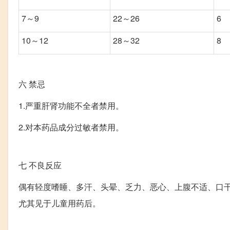
7～9
22～26
6
10～12
28～32
8
六
禁忌
1.严重肝肾功能不全者禁用。
2.对本药品成分过敏者禁用。
七
不良反应
偶有轻度嗜睡、多汗、头晕、乏力、恶心、上腹不适、口
尤其见于儿童用药后。