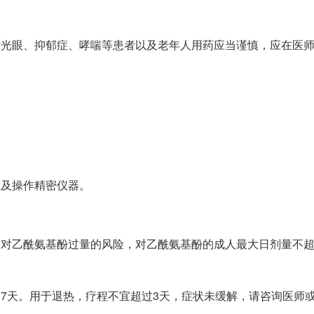
青光眼、抑郁症、哮喘等患者以及老年人用药应当谨慎，应在医
业及操作精密仪器。
对乙酰氨基酚过量的风险，对乙酰氨基酚的成人最大日剂量不超过
过7天。用于退热，疗程不宜超过3天，症状未缓解，请咨询医师