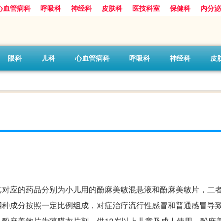
心血管病科
呼吸科
神经科
皮肤科
医技科室
保健科
内分泌
眼科
儿科
心血管病科
呼吸科
神经科
皮
其对应的药品分别为小儿用的酚麻美敏混悬液和酚麻美敏片，二
四种成分按照一定比例组成，对症治疗流行性感冒和普通感冒导
酚麻美敏片为薄膜衣片剂，供12岁以上儿童及成人使用，酚麻