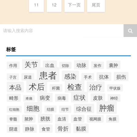
11
12
下一页
尾页
请输入搜索内容
标签
关节
动脉
出血
囊肿
作用
发作
切除
患者
感染
损伤
抗体
尿道
手术
子宫
术后
检查
治疗
本品
杆菌
甲状腺
症状
病变
皮肤
畸形
病毒
神经
疼痛
肿瘤
细胞
综合征
结膜
结节
红细胞
膀胱
脓肿
血清
血管
脊髓
视网膜
角膜
骨折
黏膜
静脉
食管
阴道