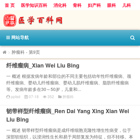
首 页
医学知识百科
消化科
骨科
妇产科
眼科
儿科
心血管病科
呼吸科
神经科
皮肤科
医技科室
保健科
内分泌科
口腔科
网站导航
>
肿瘤科
- 第9页
纤维瘤病_Xian Wei Liu Bing
一 概述 根据发病年龄和部位的不同主要包括幼年性纤维瘤病、颈
纤维瘤病、婴幼儿纤维瘤病、婴幼儿肌纤维瘤病、脂肪纤维瘤病
等。发病年龄多在30～50岁，儿童和...
pptsd
07-18
352
肿瘤科
韧带样型纤维瘤病_Ren Dai Yang Xing Xian Wei
Liu Bing
一 概述 韧带样型纤维瘤病是成纤维细胞克隆性增生性病变，位于
深部软组织，以浸润性生长和易于局部复发为特征，但不转移。本