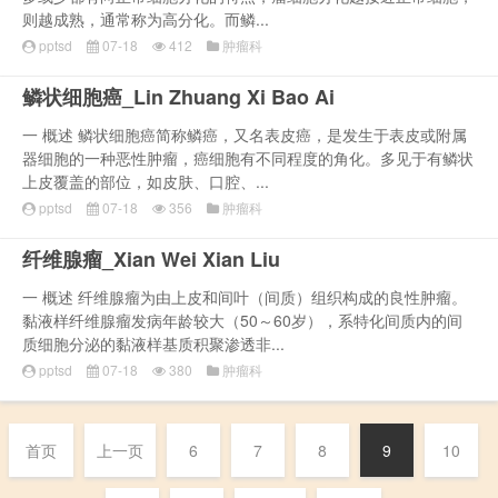
则越成熟，通常称为高分化。而鳞...
pptsd
07-18
412
肿瘤科
鳞状细胞癌_Lin Zhuang Xi Bao Ai
一 概述 鳞状细胞癌简称鳞癌，又名表皮癌，是发生于表皮或附属
器细胞的一种恶性肿瘤，癌细胞有不同程度的角化。多见于有鳞状
上皮覆盖的部位，如皮肤、口腔、...
pptsd
07-18
356
肿瘤科
纤维腺瘤_Xian Wei Xian Liu
一 概述 纤维腺瘤为由上皮和间叶（间质）组织构成的良性肿瘤。
黏液样纤维腺瘤发病年龄较大（50～60岁），系特化间质内的间
质细胞分泌的黏液样基质积聚渗透非...
pptsd
07-18
380
肿瘤科
首页
上一页
6
7
8
9
10