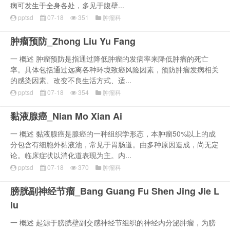
病可发生于全身各处，多见于腹壁...
pptsd
07-18
351
肿瘤科
肿瘤预防_Zhong Liu Yu Fang
一 概述 肿瘤预防是指通过降低肿瘤的发病率来降低肿瘤的死亡
率。具体包括通过远离各种环境致癌风险因素，预防肿瘤发病相关
的感染因素、改变不良生活方式、适...
pptsd
07-18
354
肿瘤科
黏液腺癌_Nian Mo Xian Ai
一 概述 黏液腺癌是腺癌的一种组织学形态，本肿瘤50%以上的成
分包含有细胞外黏液池，常见于胃肠道。由多种原因造成，尚无定
论。临床症状以消化道表现为主。内...
pptsd
07-18
370
肿瘤科
膀胱副神经节瘤_Bang Guang Fu Shen Jing Jie L
iu
一 概述 起源于膀胱壁副交感神经节组织的神经内分泌肿瘤，为膀