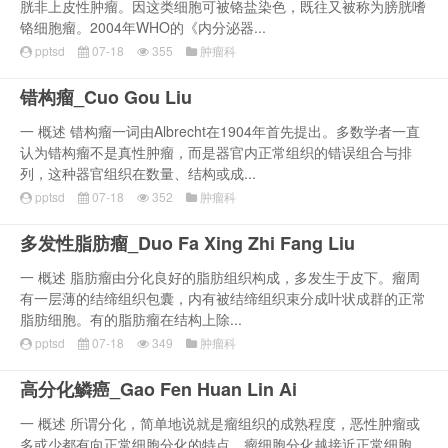
胱非上皮性肿瘤。因这类细胞可被铬盐染色，既往又被称为膀胱嗜
铬细胞瘤。2004年WHO的《内分泌器...
pptsd
07-18
355
肿瘤科
错构瘤_Cuo Gou Liu
一 概述 错构瘤一词由Albrecht在1904年首先提出。多数学者一直
认为错构瘤不是真性肿瘤，而是器官内正常组织的错误组合与排
列，这种器官组织在数量、结构或成...
pptsd
07-18
352
肿瘤科
多发性脂肪瘤_Duo Fa Xing Zhi Fang Liu
一 概述 脂肪瘤由分化良好的脂肪组织构成，多发生于皮下。瘤周
有一层薄的结缔组织包囊，内有被结缔组织束分成叶状成群的正常
脂肪细胞。有的脂肪瘤在结构上除...
pptsd
07-18
349
肿瘤科
高分化鳞癌_Gao Fen Huan Lin Ai
一 概述 所谓分化，简单地说就是瘤组织的成熟程度，恶性肿瘤或
多或少都有向正常细胞分化的特点，瘤细胞分化越接近正常细胞，