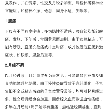
复发作，并在劳累、性交及月经后加重。病程长者有神经
官能症，如精神不振、倦怠、周身不适、失眠等。
1.腹痛
下腹有不同程度疼痛，多为隐性不适感，腰背部及骶部酸
痛、发胀、下坠感，常因劳累而加剧。由于盆腔粘连，可
能有膀胱、直肠充盈痛或排空时痛，或其他膀胱直肠刺激
症状，如尿频、里急后重等。
2.月经不调
以月经过频、月经量过多为最常见，可能是盆腔充血及卵
巢功能障碍的结果。由于慢性炎症导致子宫纤维化、子宫
复旧不全或粘连所致的子宫位置异常等，均可引起月经过
多。性交后月经也会加重。因盆腔充血而致淤血性痛经，
多半在月经前1周开始即有腹痛，越临近经期越重，直到