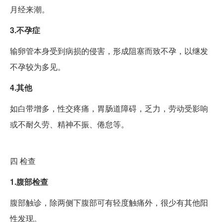
月经来潮。
3.不孕症
输卵管本身受到病损的侵害，形成阻塞而致不孕，以继发
不孕较为多见。
4.其他
如白带增多，性交疼痛，胃肠道障碍，乏力，劳动受影响
或不耐久劳、精神不振、倦怠等。
四
检查
1.腹部检查
腹部触诊，除两侧下腹部可有轻度触痛外，很少有其他阳
性发现。