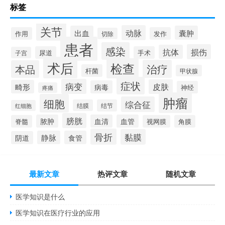
标签
关节
动脉
出血
囊肿
作用
发作
切除
患者
感染
损伤
抗体
尿道
手术
子宫
术后
检查
治疗
本品
杆菌
甲状腺
症状
病变
皮肤
畸形
病毒
神经
疼痛
肿瘤
细胞
综合征
结膜
结节
红细胞
膀胱
脓肿
血清
血管
脊髓
视网膜
角膜
骨折
黏膜
静脉
食管
阴道
最新文章
热评文章
随机文章
医学知识是什么
医学知识在医疗行业的应用