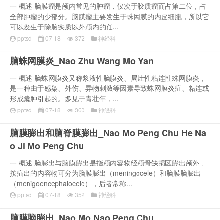
一 概述 脑膜瘤是颅内常见的肿瘤，仅次于胶质瘤而占第二位，占
全部肿瘤的少部分。脑膜瘤主要发生于蛛网膜的内皮细胞，所以它
可以发生于除脑实质以外颅内的任...
pptsd
07-18
372
神经科
脑蛛网膜炎_Nao Zhu Wang Mo Yan
一 概述 脑蛛网膜炎又称浆液性脑膜炎、局灶性粘连性蛛网膜炎，
是一种由于感染、外伤、异物刺激等因素导致蛛网膜炎症、粘连或
形成囊肿引起的。多见于青壮年，...
pptsd
07-18
360
神经科
脑膜膨出和脑脊膜膨出_Nao Mo Peng Chu He Na
o Ji Mo Peng Chu
一 概述 脑膨出与脑膜膨出是指颅内容物经颅骨缺损区膨出颅外，
按疝出的内容物可分为脑膜膨出（meningocele）和脑膜脑膨出
（menigoencephalocele），后者常称...
pptsd
07-18
352
神经科
脑膜脑膨出_Nao Mo Nao Peng Chu