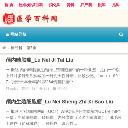
首 页
医学知识百科
消化科
骨科
妇产科
眼科
儿科
心血管病科
呼吸科
神经科
皮肤科
医技科室
保健科
内分泌科
口腔科
网站导航
>
神经科
- 第7页
颅内畸胎瘤_Lu Nei Ji Tai Liu
一 概述 颅内畸胎瘤是颅内生殖细胞瘤中的一种亚型，是由一个以
上胚叶多种组织构成的一种先天性肿瘤，比较少见。Tada（199
7）报告日本全年龄组2284例脑肿瘤中...
pptsd
07-18
368
神经科
颅内生殖细胞瘤_Lu Nei Sheng Zhi Xi Bao Liu
一 概述 生殖细胞肿瘤（GCT）WHO病理分类将颅内GCT分为6个
亚型：生殖细胞瘤、畸胎瘤、内胚窦瘤（又名卵黄囊瘤）、绒毛膜
上皮癌（简称绒癌）、胚胎癌、混合性...