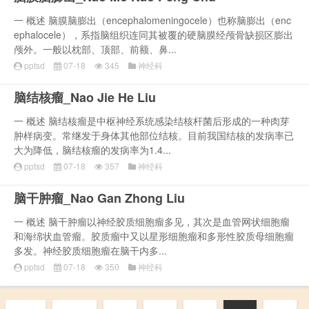
一 概述 脑膜脑膨出（encephalomeningocele）也称脑膨出（enc
ephalocele），系指脑组织连同其被覆的硬脑膜经颅骨缺损区膨出
颅外。一般以枕部、顶部、前额、鼻...
pptsd
07-18
345
神经科
脑结核瘤_Nao Jie He Liu
一 概述 脑结核瘤是中枢神经系统感染结核杆菌后形成的一种肉芽
肿样病变。常继发于身体其他部位结核。目前我国结核的发病率已
大为降低，脑结核瘤的发病率为1.4...
pptsd
07-18
357
神经科
脑干肿瘤_Nao Gan Zhong Liu
一 概述 脑干肿瘤以神经胶质细胞瘤多见，其次是血管网状细胞瘤
和海绵状血管瘤。胶质瘤中又以星形细胞瘤和多形性胶质母细胞瘤
多发。神经胶质细胞瘤在脑干内多...
pptsd
07-18
350
神经科