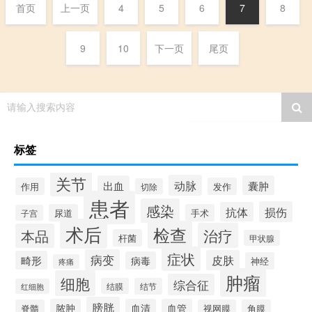
首页
上一页
4
5
6
7
8
9
10
下一页
尾页
请输入搜索内容
标签
关节
动脉
出血
囊肿
作用
发作
切除
患者
感染
损伤
抗体
尿道
手术
子宫
术后
检查
治疗
本品
杆菌
甲状腺
症状
病变
皮肤
畸形
病毒
神经
疼痛
肿瘤
细胞
综合征
结膜
结节
红细胞
膀胱
脓肿
血清
血管
脊髓
视网膜
角膜