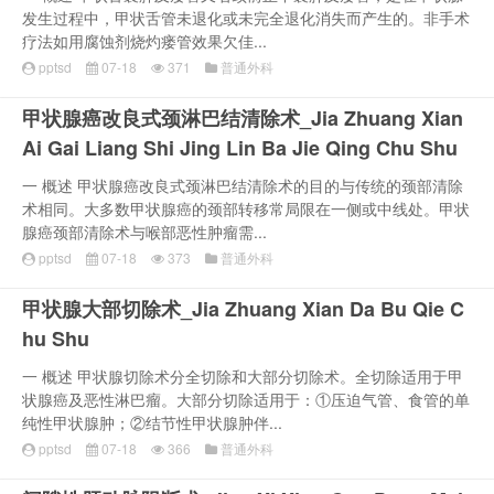
发生过程中，甲状舌管未退化或未完全退化消失而产生的。非手术
疗法如用腐蚀剂烧灼瘘管效果欠佳...
pptsd
07-18
371
普通外科
甲状腺癌改良式颈淋巴结清除术_Jia Zhuang Xian
Ai Gai Liang Shi Jing Lin Ba Jie Qing Chu Shu
一 概述 甲状腺癌改良式颈淋巴结清除术的目的与传统的颈部清除
术相同。大多数甲状腺癌的颈部转移常局限在一侧或中线处。甲状
腺癌颈部清除术与喉部恶性肿瘤需...
pptsd
07-18
373
普通外科
甲状腺大部切除术_Jia Zhuang Xian Da Bu Qie C
hu Shu
一 概述 甲状腺切除术分全切除和大部分切除术。全切除适用于甲
状腺癌及恶性淋巴瘤。大部分切除适用于：①压迫气管、食管的单
纯性甲状腺肿；②结节性甲状腺肿伴...
pptsd
07-18
366
普通外科