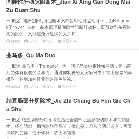
间隙性肝动脉阻断术_Jian Xi Xing Gan Dong Mai
Zu Duan Shu
一 概述 间隙性肝动脉阻断术又称暂时性肝去动脉术，由Bengmar
k于1974年首创，基本原理是间隙性阻断肝动脉，既可达到杀死肿
瘤的目的，又能避免肝组织的大片坏...
pptsd
07-18
367
普通外科
曲马多_Qu Ma Duo
一 概述 曲马多（Tramadol）为非阿托品类中枢性镇痛药，但与阿
片受体有很弱的亲和力。通过抑制神经元突触对去甲肾上腺素的再
摄取，并增加神经元外5-羟色胺浓...
pptsd
07-18
370
普通外科
结直肠部分切除术_Jie Zhi Chang Bu Fen Qie Ch
u Shu
一 概述 结直肠部分切除术包括经会阴部脱垂肠管切除术和前切除
术。经会阴部一期切除脱垂肠管，优点是：①从会阴部进入，可看
清解剖变异，便于修补；②因不需剖...