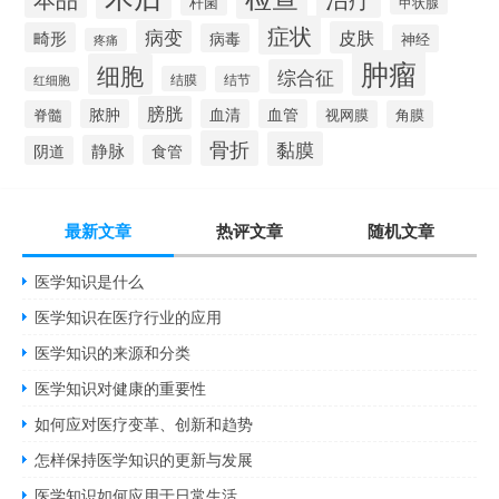
杆菌
甲状腺
症状
病变
皮肤
畸形
病毒
神经
疼痛
肿瘤
细胞
综合征
结膜
结节
红细胞
膀胱
脓肿
血清
血管
脊髓
视网膜
角膜
骨折
黏膜
静脉
食管
阴道
最新文章
热评文章
随机文章
医学知识是什么
医学知识在医疗行业的应用
医学知识的来源和分类
医学知识对健康的重要性
如何应对医疗变革、创新和趋势
怎样保持医学知识的更新与发展
医学知识如何应用于日常生活