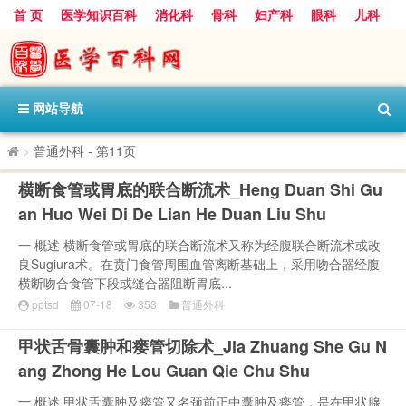
首 页
医学知识百科
消化科
骨科
妇产科
眼科
儿科
心血管病科
呼吸科
神经科
皮肤科
医技科室
保健科
内分泌科
口腔科
网站导航
>
普通外科
- 第11页
横断食管或胃底的联合断流术_Heng Duan Shi Gu
an Huo Wei Di De Lian He Duan Liu Shu
一 概述 横断食管或胃底的联合断流术又称为经腹联合断流术或改
良Sugiura术。在贲门食管周围血管离断基础上，采用吻合器经腹
横断吻合食管下段或缝合器阻断胃底...
pptsd
07-18
353
普通外科
甲状舌骨囊肿和瘘管切除术_Jia Zhuang She Gu N
ang Zhong He Lou Guan Qie Chu Shu
一 概述 甲状舌囊肿及瘘管又名颈前正中囊肿及瘘管，是在甲状腺