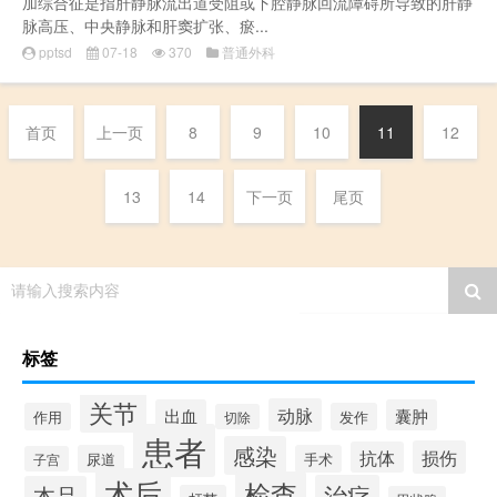
加综合征是指肝静脉流出道受阻或下腔静脉回流障碍所导致的肝静
脉高压、中央静脉和肝窦扩张、瘀...
pptsd
07-18
370
普通外科
首页
上一页
8
9
10
11
12
13
14
下一页
尾页
请输入搜索内容
标签
关节
动脉
出血
囊肿
作用
发作
切除
患者
感染
损伤
抗体
尿道
手术
子宫
术后
检查
治疗
本品