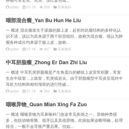
肿物可呈坚实、光滑、淡红蓝色或...
pptsd
07-18
359
耳鼻喉科
咽部混合瘤_Yan Bu Hun He Liu
一 概述 混合瘤发生于涎腺的腺上皮，起初对此瘤结构的多样化认
识不清，误以为其来源于两个胚层组织，故称为混合瘤。现认为肿
瘤各种成分均来源于腺上皮，故称...
pptsd
07-18
367
耳鼻喉科
中耳胆脂瘤_Zhong Er Dan Zhi Liu
一 概述 中耳乳突胆脂瘤是产生角蛋白的鳞状上皮异常积聚，常发
生在中鼓室，上鼓室，乳突或岩尖。由于胆脂瘤型中耳炎呈现对中
耳听力结构和相邻颅骨的进行性破...
pptsd
07-18
363
耳鼻喉科
咽喉异物_Quan Mian Xing Fa Zuo
一 概述 咽喉异物为耳鼻喉科门急诊常见疾病之一。异物种类很
多，包括动物骨骼、假牙以及其他异物。此病如果诊断明确，处理
得当，一般不会导致严重后果。但如...