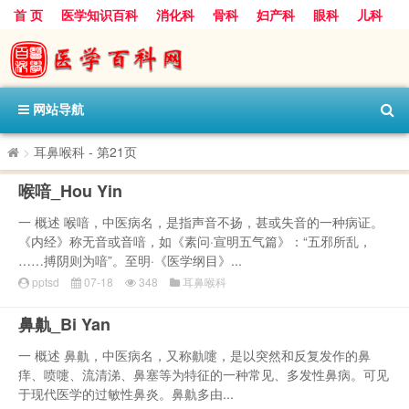
首 页
医学知识百科
消化科
骨科
妇产科
眼科
儿科
心血管病科
呼吸科
神经科
皮肤科
医技科室
保健科
内分泌科
口腔科
网站导航
>
耳鼻喉科
- 第21页
喉喑_Hou Yin
一 概述 喉喑，中医病名，是指声音不扬，甚或失音的一种病证。
《内经》称无音或音喑，如《素问·宣明五气篇》：“五邪所乱，
……搏阴则为喑”。至明·《医学纲目》...
pptsd
07-18
348
耳鼻喉科
鼻鼽_Bi Yan
一 概述 鼻鼽，中医病名，又称鼽嚏，是以突然和反复发作的鼻
痒、喷嚏、流清涕、鼻塞等为特征的一种常见、多发性鼻病。可见
于现代医学的过敏性鼻炎。鼻鼽多由...