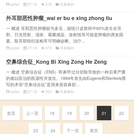
pptsd
07-18
376
耳鼻喉科
外耳部恶性肿瘤_wai er bu e xing zhong liu
一 概述 耳郭恶性肿瘤较为多见，据统计皮肤癌中60%发生在耳
郭。日光照射、湿疹、霉菌感染、放射线等可能是肿瘤的诱发因
素。取耳部组织送检常可明确诊断。治疗...
pptsd
07-18
370
耳鼻喉科
空鼻综合征_Kong Bi Xing Zong He Zeng
一 概述 空鼻综合征（ENS）即鼻甲过分切除导致的一种后果严重
的难以医治的医源性并发症。1994年首先由Eugene和Stenkvis撰
写的术语“空鼻综合征”是用来形容鼻腔...
pptsd
07-18
353
耳鼻喉科
首页
上一页
18
19
20
21
22
23
24
下一页
尾页