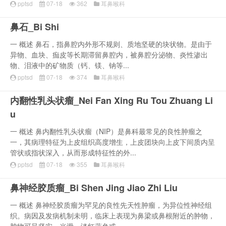
pptsd
07-18
362
耳鼻喉科
鼻石_Bi Shi
一 概述 鼻石，指鼻腔内外形不规则、质地坚硬的块状物。是由于
异物、血块、痂皮等长期滞留鼻腔内，被鼻腔分泌物、炎性渗出
物、泪液中的矿物质（钙、镁、钠等...
pptsd
07-18
374
耳鼻喉科
内翻性乳头状瘤_Nei Fan Xing Ru Tou Zhuang Li
u
一 概述 鼻内翻性乳头状瘤（NIP）是鼻科最常见的良性肿瘤之
一，其病理特征为上皮组织高度增生，上皮团块向上皮下间质内呈
管状或指状深入，从而形成特征性的外...
pptsd
07-18
355
耳鼻喉科
鼻神经胶质瘤_Bi Shen Jing Jiao Zhi Liu
一 概述 鼻神经胶质瘤为罕见的良性先天性肿瘤，为异位性神经组
织。病因及发病机制未明，临床上表现为鼻梁或鼻根附近的肿物，