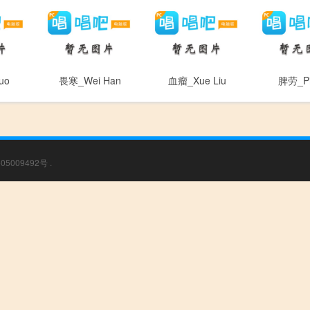
uo
畏寒_Wei Han
血瘤_Xue Liu
脾劳_Pi
05009492号
.