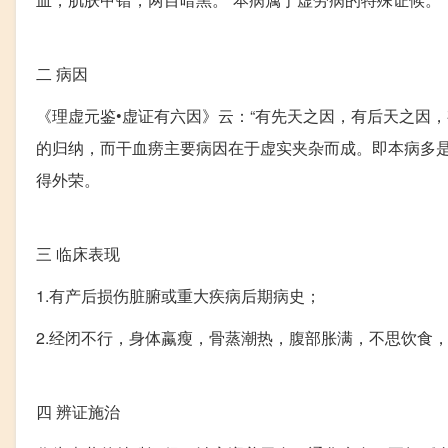
二
病因
《理虚元鉴•虚证有六因》云：“有先天之因，有后天之因
的归纳，而干血痨主要病因在于虚实夹杂而成。即本病多
得外荣。
三
临床表现
1.有产后损伤脏腑或重大疾病后期病史；
2.经闭不行，身体蠃瘦，骨蒸潮热，腹部胀满，不思饮食
四
辨证施治