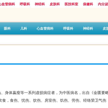
心血管病科
呼吸科
神经科
皮肤科
医技科室
保健科
内分泌
眼科
儿科
心血管病科
呼吸科
神经科
皮
、身体蠃瘦等一系列虚损病症者，为中医病名，出自《金匮要略
饮食，食伤、忧伤、饮伤、房室伤、饥伤、劳伤、经络荣卫气伤