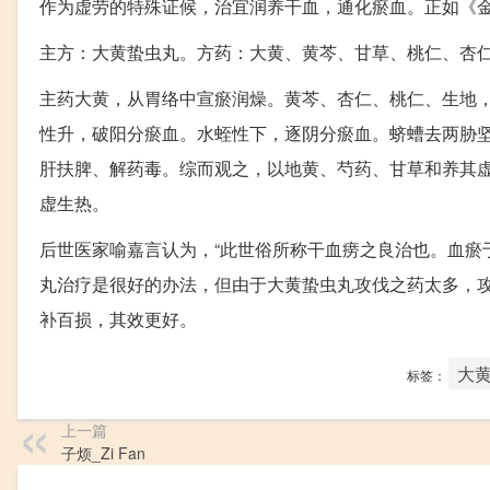
作为虚劳的特殊证候，治宜润养干血，通化瘀血。正如《金
主方：大黄蛰虫丸。方药：大黄、黄芩、甘草、桃仁、杏
主药大黄，从胃络中宣瘀润燥。黄芩、杏仁、桃仁、生地
性升，破阳分瘀血。水蛭性下，逐阴分瘀血。蛴螬去两胁
肝扶脾、解药毒。综而观之，以地黄、芍药、甘草和养其
虚生热。
后世医家喻嘉言认为，“此世俗所称干血痨之良治也。血瘀
丸治疗是很好的办法，但由于大黄蛰虫丸攻伐之药太多，
补百损，其效更好。
大
标签：
上一篇
子烦_Zi Fan