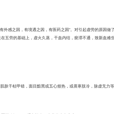
，有外感之因，有境遇之因，有医药之因”。对引起虚劳的原因做
是在五劳的基础上，虚火久蒸，干血内结，瘀滞不通，致新血难
，肌肤干枯甲错，面目黯黑或五心烦热，或畏寒肢冷，脉虚无力