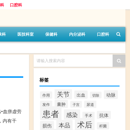
科
口腔科
肤科
医技科室
保健科
内分泌科
口腔科
请输入搜索内容
标签
关节
动脉
出血
作用
切除
囊肿
发作
尿道
子宫
患者
•血痹虚劳
感染
抗体
手术
，内有干
术后
本品
损伤
杆菌