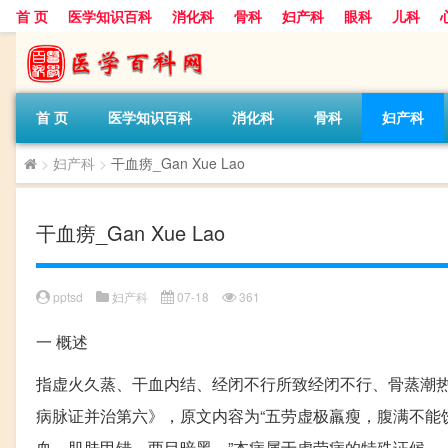
首 页
医学知识百科
消化科
骨科
妇产科
眼科
儿科
首 页
医学知识百科
消化科
骨科
妇产科
>
妇产科
>
干血痨_Gan Xue Lao
干血痨_Gan Xue Lao
pptsd
妇产科
07-18
361
一
概述
指虚火久蒸、干血内结、经闭不行所致经闭不行、骨蒸潮热
病脉证并治第六》，原文内容为“五劳虚极羸瘦，腹满不能
血，肌肤甲错，两目暗黑。”本病属于虚劳病的特殊证候。