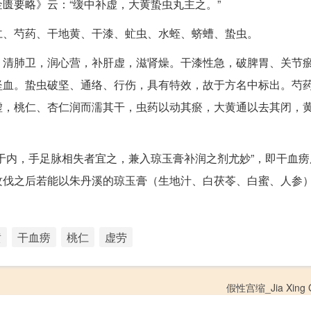
匮要略》云：“缓中补虚，大黄蛰虫丸主之。”
仁、芍药、干地黄、干漆、虻虫、水蛭、蛴螬、蛰虫。
，清肺卫，润心营，补肝虚，滋肾燥。干漆性急，破脾胃、关节
坚血。蛰虫破坚、通络、行伤，具有特效，故于方名中标出。芍
虚，桃仁、杏仁润而濡其干，虫药以动其瘀，大黄通以去其闭，
于内，手足脉相失者宜之，兼入琼玉膏补润之剂尤妙”，即干血痨
攻伐之后若能以朱丹溪的琼玉膏（生地汁、白茯苓、白蜜、人参
黄
干血痨
桃仁
虚劳
假性宫缩_Jia Xing 