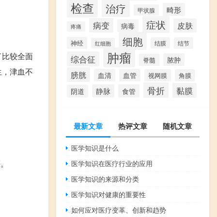
检查
治疗
畸形
甲状腺
症状
病变
皮肤
病毒
疼痛
细胞
神经
结膜
结节
红细胞
肿瘤
了比较全面
综合征
脓肿
脊髓
生，津血不
膀胱
血清
血管
视网膜
角膜
骨折
黏膜
静脉
食管
阴道
最新文章
热评文章
随机文章
医学知识是什么
等。
医学知识在医疗行业的应用
医学知识的来源和分类
医学知识对健康的重要性
如何应对医疗变革、创新和趋势